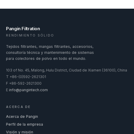
Pangin Filtration
RENDIMIENTO SÓLIDO
Tejidos filtrantes, mangas filtrantes, accesorios,
consultoría técnica y mantenimiento de sistemas
para colectores de polvo en todo el mundo.
103 of No. 45, Malong, Hulu District, Ciudad de Xiamen (36100), China
T
+86-(0)592-2621301
F
+86-592-2621300
E
info@pangintech.com
ACERCA DE
Acerca de Pangin
Perfil de la empresa
Visión y misión