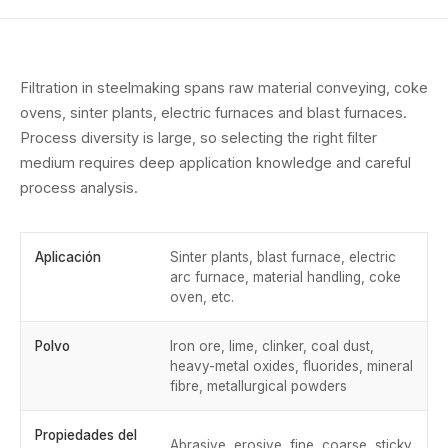
Filtration in steelmaking spans raw material conveying, coke
ovens, sinter plants, electric furnaces and blast furnaces.
Process diversity is large, so selecting the right filter
medium requires deep application knowledge and careful
process analysis.
Aplicación
Sinter plants, blast furnace, electric
arc furnace, material handling, coke
oven, etc.
Polvo
Iron ore, lime, clinker, coal dust,
heavy-metal oxides, fluorides, mineral
fibre, metallurgical powders
Propiedades del
Abrasive, erosive, fine, coarse, sticky