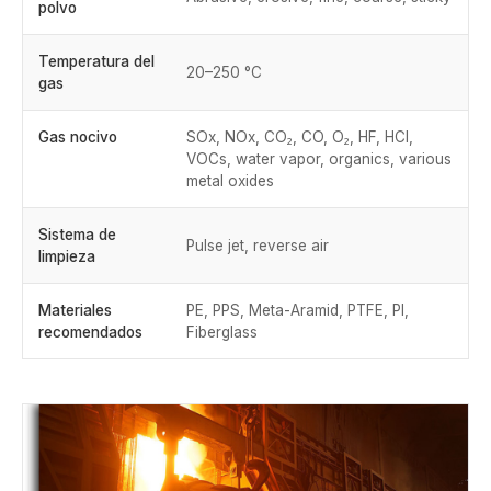
polvo
Temperatura del
20–250 °C
gas
Gas nocivo
SOx, NOx, CO₂, CO, O₂, HF, HCl,
VOCs, water vapor, organics, various
metal oxides
Sistema de
Pulse jet, reverse air
limpieza
Materiales
PE, PPS, Meta-Aramid, PTFE, PI,
recomendados
Fiberglass