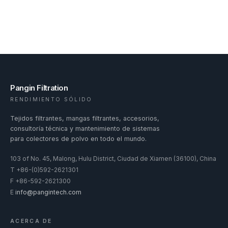
Pangin Filtration
RENDIMIENTO SÓLIDO
Tejidos filtrantes, mangas filtrantes, accesorios,
consultoría técnica y mantenimiento de sistemas
para colectores de polvo en todo el mundo.
103 of No. 45, Malong, Hulu District, Ciudad de Xiamen (36100), China
T
+86-(0)592-2621301
F
+86-592-2621300
E
info@pangintech.com
ACERCA DE