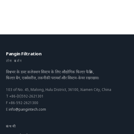
Pangin Filtration
ठोस प्रदर्शन
विश्वभर के डस्ट कलेक्शन सिस्टम के लिए औद्योगिक फ़िल्टर फैब्रिक,
फ़िल्टर बैग, एक्सेसरीज़, तकनीकी परामर्श और सिस्टम-केयर रखरखाव।
103 of No. 45, Malong, Hulu District, 36100, Xiamen City, China
T
+86-(0)592-2621301
F
+86-592-2621300
E
info@pangintech.com
कंपनी