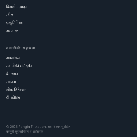
बिजली उत्पादन
स्टील
एल्युमिनियम
अस्फाल्ट
तकनीकी सहायता
अवलोकन
तकनीकी मार्गदर्शन
बैग चयन
स्थापना
लीक डिटेक्शन
प्री-कोटिंग
©
2026
Pangin Filtration
.
सर्वाधिकार सुरक्षित।
कानूनी सूचना
नियम व शर्तें
संपर्क