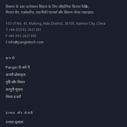
विश्वभर के डस्ट कलेक्शन सिस्टम के लिए औद्योगिक फ़िल्टर फैब्रिक,
फ़िल्टर बैग, एक्सेसरीज़, तकनीकी परामर्श और सिस्टम-केयर रखरखाव।
103 of No. 45, Malong, Hulu District, 36100, Xiamen City, China
T
+86-(0)592-2621301
F
+86-592-2621300
E
info@pangintech.com
कंपनी
Pangin के बारे में
कंपनी प्रोफ़ाइल
दृष्टि और मिशन
कानूनी सूचना
नियम व शर्तें
उत्पाद और सेवाएँ
उत्पाद श्रृंखला