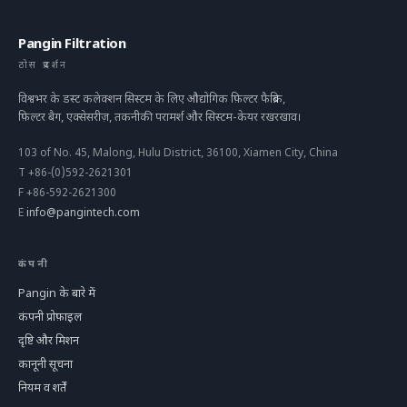
Pangin Filtration
ठोस प्रदर्शन
विश्वभर के डस्ट कलेक्शन सिस्टम के लिए औद्योगिक फ़िल्टर फैब्रिक,
फ़िल्टर बैग, एक्सेसरीज़, तकनीकी परामर्श और सिस्टम-केयर रखरखाव।
103 of No. 45, Malong, Hulu District, 36100, Xiamen City, China
T
+86-(0)592-2621301
F
+86-592-2621300
E
info@pangintech.com
कंपनी
Pangin के बारे में
कंपनी प्रोफ़ाइल
दृष्टि और मिशन
कानूनी सूचना
नियम व शर्तें