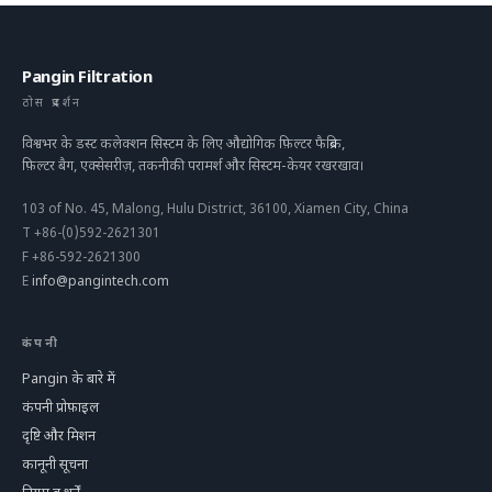
Pangin Filtration
ठोस प्रदर्शन
विश्वभर के डस्ट कलेक्शन सिस्टम के लिए औद्योगिक फ़िल्टर फैब्रिक,
फ़िल्टर बैग, एक्सेसरीज़, तकनीकी परामर्श और सिस्टम-केयर रखरखाव।
103 of No. 45, Malong, Hulu District, 36100, Xiamen City, China
T
+86-(0)592-2621301
F
+86-592-2621300
E
info@pangintech.com
कंपनी
Pangin के बारे में
कंपनी प्रोफ़ाइल
दृष्टि और मिशन
कानूनी सूचना