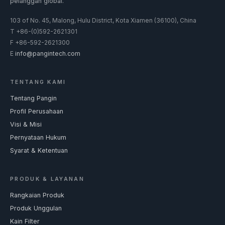
pelanggan global.
103 of No. 45, Malong, Hulu District, Kota Xiamen (36100), China
T
+86-(0)592-2621301
F
+86-592-2621300
E
info@pangintech.com
TENTANG KAMI
Tentang Pangin
Profil Perusahaan
Visi & Misi
Pernyataan Hukum
Syarat & Ketentuan
PRODUK & LAYANAN
Rangkaian Produk
Produk Unggulan
Kain Filter