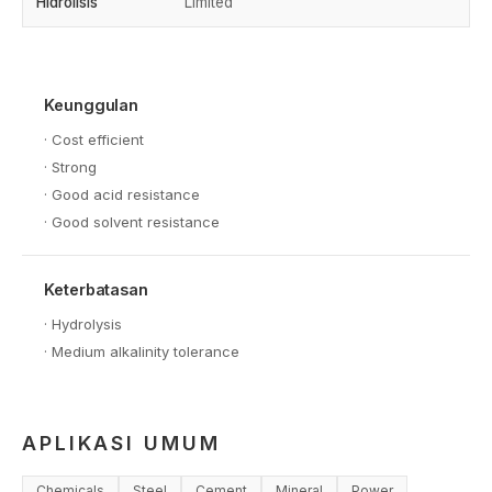
Hidrolisis
Limited
Keunggulan
·
Cost efficient
·
Strong
·
Good acid resistance
·
Good solvent resistance
Keterbatasan
·
Hydrolysis
·
Medium alkalinity tolerance
APLIKASI UMUM
Chemicals
Steel
Cement
Mineral
Power