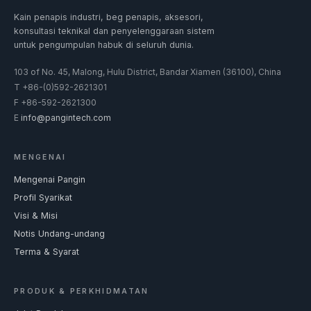
Kain penapis industri, beg penapis, aksesori,
konsultasi teknikal dan penyelenggaraan sistem
untuk pengumpulan habuk di seluruh dunia.
103 of No. 45, Malong, Hulu District, Bandar Xiamen (36100), China
T
+86-(0)592-2621301
F
+86-592-2621300
E
info@pangintech.com
MENGENAI
Mengenai Pangin
Profil Syarikat
Visi & Misi
Notis Undang-undang
Terma & Syarat
PRODUK & PERKHIDMATAN