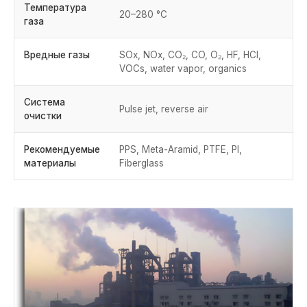
Температура
20–280 °C
газа
Вредные газы
SOx, NOx, CO₂, CO, O₂, HF, HCl,
VOCs, water vapor, organics
Система
Pulse jet, reverse air
очистки
Рекомендуемые
PPS, Meta-Aramid, PTFE, PI,
материалы
Fiberglass