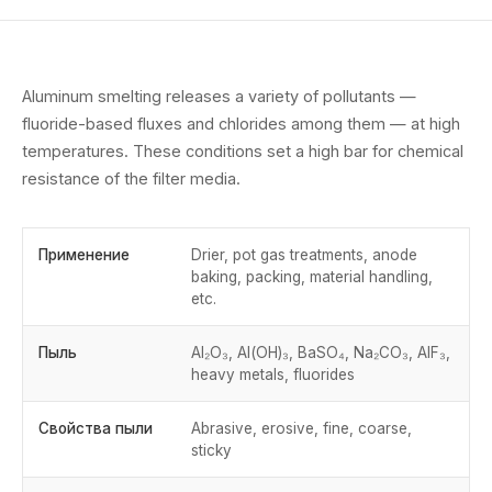
Aluminum smelting releases a variety of pollutants —
fluoride-based fluxes and chlorides among them — at high
temperatures. These conditions set a high bar for chemical
resistance of the filter media.
Применение
Drier, pot gas treatments, anode
baking, packing, material handling,
etc.
Пыль
Al₂O₃, Al(OH)₃, BaSO₄, Na₂CO₃, AlF₃,
heavy metals, fluorides
Свойства пыли
Abrasive, erosive, fine, coarse,
sticky