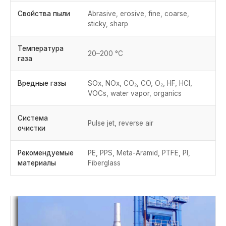
Свойства пыли
Abrasive, erosive, fine, coarse,
sticky, sharp
Температура
20–200 °C
газа
Вредные газы
SOx, NOx, CO₂, CO, O₂, HF, HCl,
VOCs, water vapor, organics
Система
Pulse jet, reverse air
очистки
Рекомендуемые
PE, PPS, Meta-Aramid, PTFE, PI,
материалы
Fiberglass