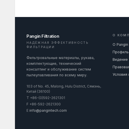
Pangin Filtration
О КОМ
НАДЁЖНАЯ ЭФФЕКТИВНОСТЬ
О Pangin
ФИЛЬТРАЦИИ
Профиль
Фильтровальные материалы, рукава,
Видение 
комплектующие, технический
Правова
консалтинг и обслуживание систем
Условия
пылеулавливания по всему миру.
103 of No. 45, Malong, Hulu District, Сямэнь,
Китай (36100)
T
+86-(0)592-2621301
F
+86-592-2621300
E
info@pangintech.com