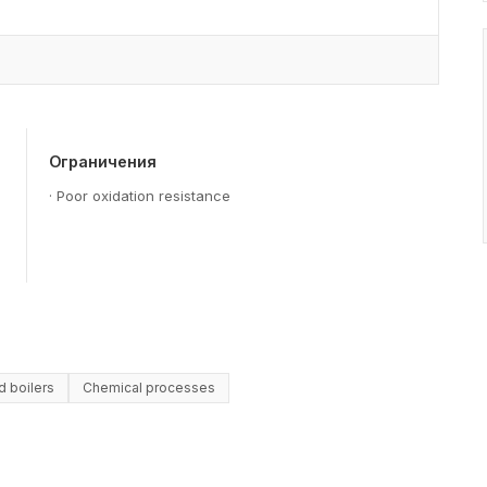
Ограничения
·
Poor oxidation resistance
d boilers
Chemical processes