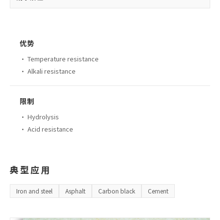
优势
·
Temperature resistance
·
Alkali resistance
限制
·
Hydrolysis
·
Acid resistance
典型应用
Iron and steel
Asphalt
Carbon black
Cement